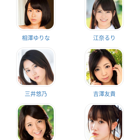
相澤ゆりな
江奈るり
三井悠乃
吉澤友貴