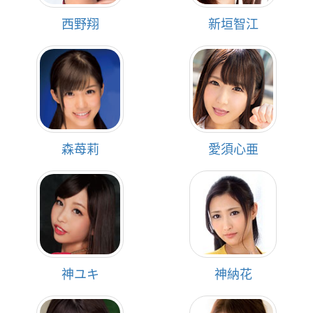
西野翔
新垣智江
森苺莉
愛須心亜
神ユキ
神納花