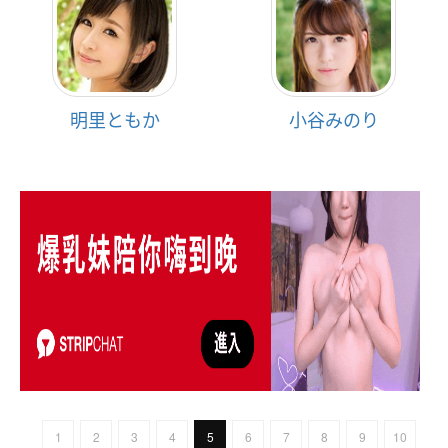
明里ともか
小谷みのり
1
2
3
4
5
6
7
8
9
10