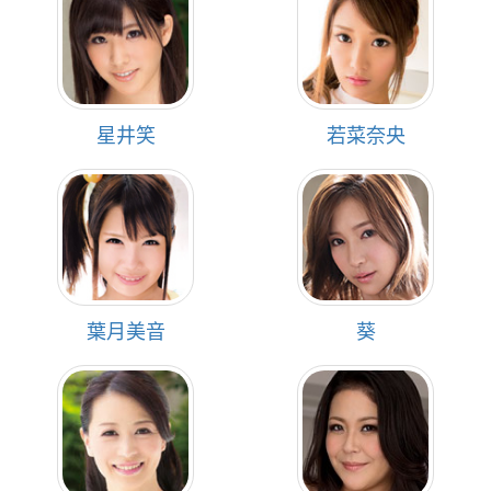
星井笑
若菜奈央
葉月美音
葵