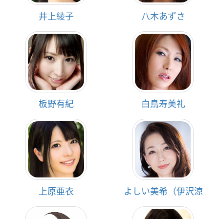
井上綾子
八木あずさ
板野有紀
白鳥寿美礼
上原亜衣
よしい美希（伊沢涼
子、吉井美希）