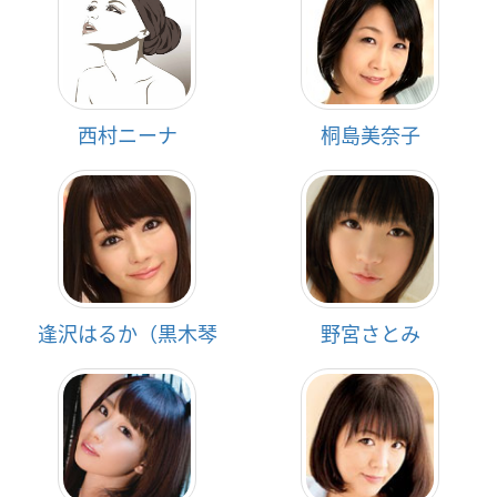
西村ニーナ
桐島美奈子
逢沢はるか（黒木琴
野宮さとみ
音）