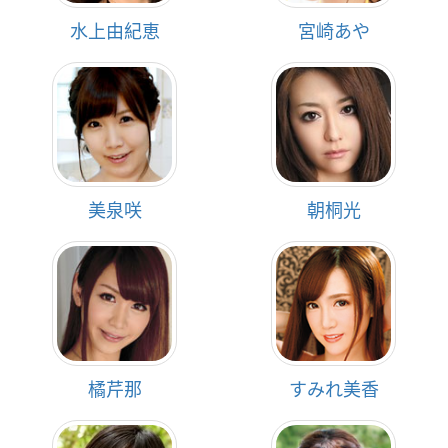
水上由紀恵
宮崎あや
美泉咲
朝桐光
橘芹那
すみれ美香