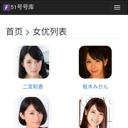
51号号库
51
号
号
库
首页
> 女优列表
二宮和香
枢木みかん