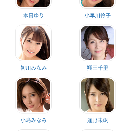
本真ゆり
小早川怜子
初川みなみ
翔田千里
小島みなみ
通野未帆