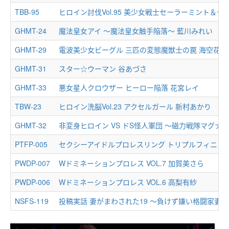
TBB-95
GHMT-24
魔法皇女アイ ～魔法皇女触手陥落～ 藍川みれい
GHMT-29
電波美少女ビーグル 三匹の変態魔獣士の罠 海空花
GHMT-31
スター☆ウーマン 谷あづさ
GHMT-33
悪女星人クロウザー ヒーロー陥落 花宮レイ
TBW-23
ヒロイン洗脳Vol.23 アクセルガール 新村あかり
GHMT-32
PTFP-005
セクシーアイドルプロレスリング トリプルフィニッシ
PWDP-007
Wドミネーションプロレス VOL.7 加賀美さら
PWDP-006
Wドミネーションプロレス VOL.6 高梨有紗
NSFS-119
投稿実話 妻がまわされた19 ～負けず嫌い格闘家妻の