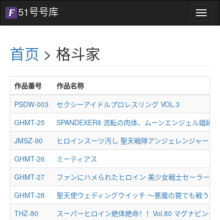
51号号库
51
号
号
库
首页
> 格斗家
作品番号
作品名称
PSDW-003
セクシーアイドルプロレスリング VOL.3
GHMT-25
SPANDEXER8 流転の肉体、ムーンエンジェル娼婦
JMSZ-90
ヒロインスーツ汚し 聖天戦隊アンジェレンジャー 桜
GHMT-26
ミーティアス
GHMT-27
ファンにハメられたヒロイン 美少女戦士セーラーフ
GHMT-28
聖天使ウェディングウイッチ ～悪魔の罠でも戦うわ
THZ-80